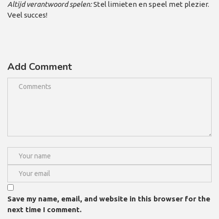
Altijd verantwoord spelen:
Stel limieten en speel met plezier.
Veel succes!
Add Comment
Save my name, email, and website in this browser for the
next time I comment.