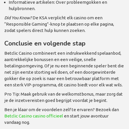
Informatieve artikelen: Over probleemgokken en
hulpbronnen.
Did You Know?
De KSA verplicht elk casino om een
“Responsible Gaming”‑knop te plaatsen op elke pagina,
zodat spelers direct hulp kunnen zoeken.
Conclusie en volgende stap
Betclic Casino combineert een indrukwekkend spelaanbod,
aantrekkelijke bonussen en een veilige, snelle
betalingsomgeving. Of je nu een beginnende speler bent die
net zijn eerste storting wil doen, of een doorgewinterde
gokker die op zoek is naar een betrouwbaar platform met
een sterk VIP‑programma, dit casino biedt voor elk wat wils.
Pro Tip: Maak gebruik van de welkomstbonus, maar zorg dat
je de inzetvereisten goed begrijpt voordat je begint.
Ben je klaar om de voordelen zelf te ervaren? Bezoek dan
Betclic Casino casino officieel
en start jouw avontuur
vandaag nog.