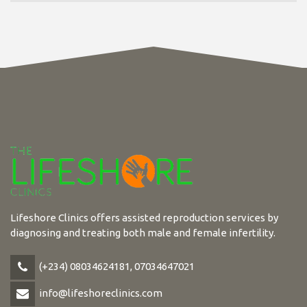
Lifeshore Clinics offers assisted reproduction services by
diagnosing and treating both male and female infertility.
(+234) 08034624181, 07034647021
info@lifeshoreclinics.com